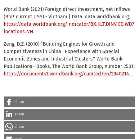
World Bank (2021) Foreign direct investment, net inflows
(BoP, current US$) - Vietnam | Data. data.worldbank.org,
https://data.worldbank.org/indicator/BX.KLT.DINV.CD.WD?
locations=VN
.
Zeng, D.Z. (2010) “Building Engines for Growth and
Competitiveness in China : Experience with Special
Economic Zones and Industrial Clusters,” World Bank
Publications - Books, The World Bank Group, number 2501,
https://documents1.worldbank.org/curated/en/294021468213279589/pdf/564470PUB0buil10Box349496B01PUBLIC1.pdf
share
share
share