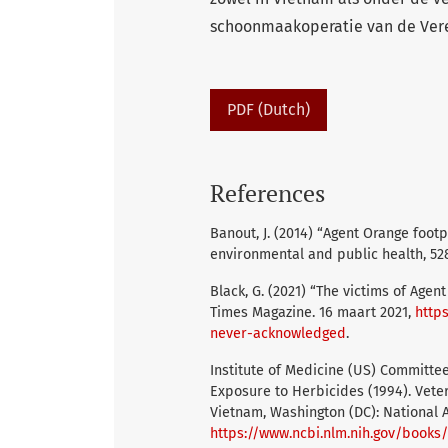
schoonmaakoperatie van de Vere
PDF (Dutch)
References
Banout, J. (2014) “Agent Orange footpr
environmental and public health, 52
Black, G. (2021) “The victims of Age
Times Magazine. 16 maart 2021,
http
never-acknowledged
.
Institute of Medicine (US) Committee
Exposure to Herbicides (1994). Vete
Vietnam, Washington (DC): National 
https://www.ncbi.nlm.nih.gov/book