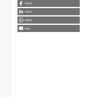
share
share
share
mail